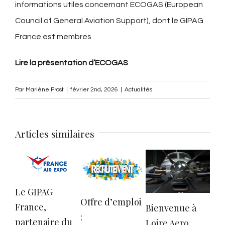
informations utiles concernant ECOGAS (European
Council of General Aviation Support), dont le GIPAG
France est membres
Lire la présentation d’ECOGAS
Par
Marlène Prost
|
février 2nd, 2026
|
Actualités
Articles similaires
Le GIPAG
Offre d’emploi
France,
Bienvenue à
Con
:
partenaire du
Loire Aero
Ta