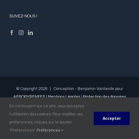
SUIVEZ-NOUS !
© Copyright
2026 | Conception - Benjamin Vanlierde pour
AEROPYRENEES
|
Mentions Légales
|
Protection des données
| All Rights Reserved
En continuant sur ce site, vous acceptez
Ce site possède des cookies. Pour plus d'informations,
l'utilisation des cookies. Pour modifier vos
cliquez sur le bouton "Infos".
Accepter
Facebook
Twitter
Instagram
préférences, cliquez sur le bouton
Infos
Accepter
"Préférences".
Préférences