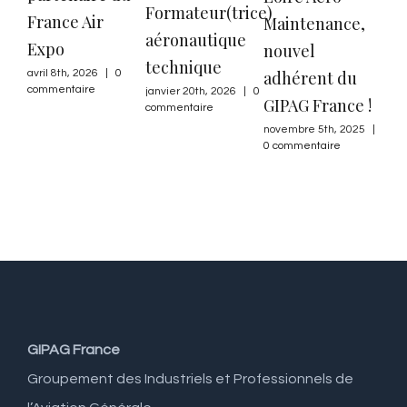
Formateur(trice)
France Air
Maintenance,
n°3
aéronautique
Expo
nouvel
lég
technique
adhérent du
Fra
avril 8th, 2026
|
0
commentaire
janvier 20th, 2026
|
0
GIPAG France !
déf
commentaire
res
novembre 5th, 2025
|
0 commentaire
cou
nove
0 co
GIPAG France
Groupement des Industriels et Professionnels de