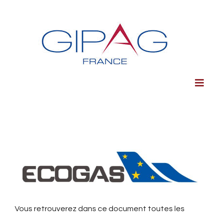
Skip
to
content
Voir
l'image
agrandie
Vous retrouverez dans ce document toutes les