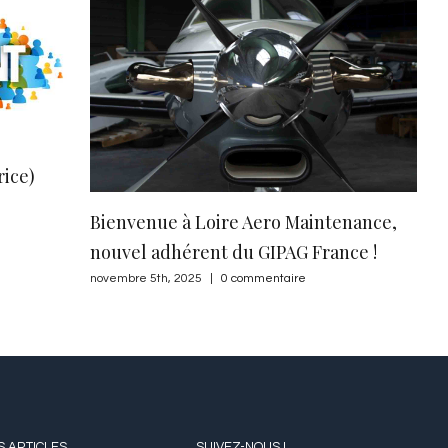
Bienvenue à Loire Aero Maintenance,
Congrès 2025 –
nouvel adhérent du GIPAG France !
légers made in
rester dans la 
novembre 5th, 2025
|
0 commentaire
novembre 3rd, 2025
|