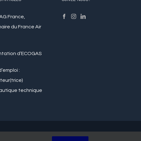
S ARTICLES
SUIVEZ-NOUS !
PAG France,
aire du France Air
ntation d’ECOGAS
d’emploi :
eur(trice)
autique technique
|
Facebook
Twitter
Insta