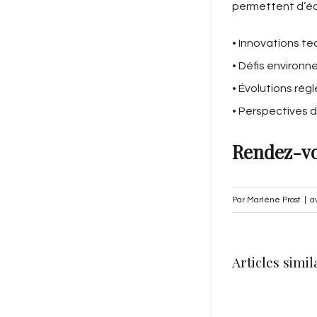
permettent d’éc
• Innovations t
• Défis environ
• Évolutions rég
• Perspectives 
Rendez-vou
Par
Marlène Prost
|
a
Articles simil