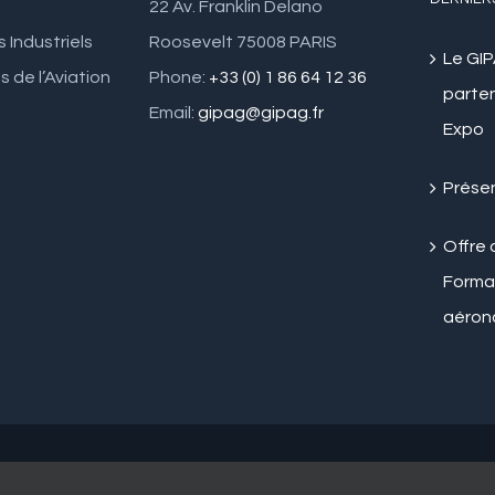
DERNIER
22 Av. Franklin Delano
Industriels
Roosevelt 75008 PARIS
Le GI
s de l’Aviation
Phone:
+33 (0) 1 86 64 12 36
parten
Email:
gipag@gipag.fr
Expo
Prése
Offre 
Format
aéron
Conception - Benjamin Vanlierde pour
AEROPYRENEES
|
Mentions Légales