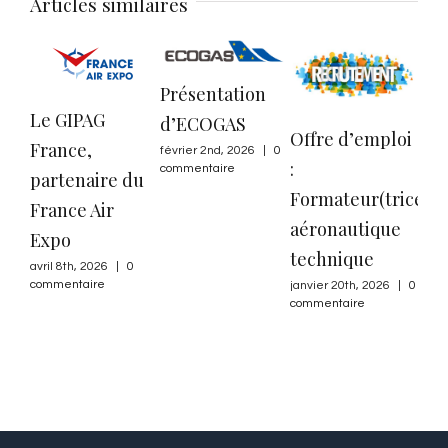
Articles similaires
Présentation
Le GIPAG
d’ECOGAS
Offre d’emploi
France,
Bie
février 2nd, 2026
|
0
:
commentaire
partenaire du
Loi
Formateur(trice)
France Air
Mai
aéronautique
Expo
no
technique
ad
avril 8th, 2026
|
0
commentaire
janvier 20th, 2026
|
0
GIP
commentaire
nove
0 co