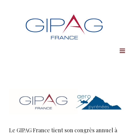
Skip
to
content
Voir
l'image
agrandie
Le GIPAG France tient son congrès annuel à