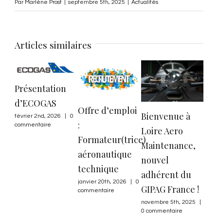
Par
Marlène Prost
|
septembre 5th, 2025
|
Actualités
Articles similaires
Présentation
d’ECOGAS
Offre d’emploi
Bienvenue à
Con
février 2nd, 2026
|
0
:
commentaire
Loire Aero
Ta
Formateur(trice)
Maintenance,
n°3
aéronautique
nouvel
lég
technique
adhérent du
Fra
janvier 20th, 2026
|
0
GIPAG France !
déf
commentaire
res
novembre 5th, 2025
|
0 commentaire