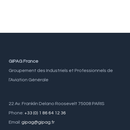
cou
nove
0 co
GIPAG France
Groupement des Industriels et Professionnels de
l’Aviation Générale
22 Av. Franklin Delano Roosevelt 75008 PARIS
Phone:
+33 (0) 1 86 64 12 36
Email:
gipag@gipag.fr